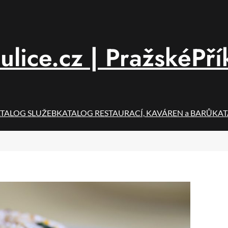
ulice.cz | PražskéPří
TALOG SLUŽEB
KATALOG RESTAURACÍ, KAVÁREN a BARŮ
KAT