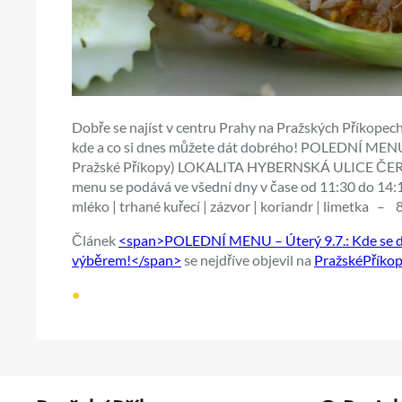
Dobře se najíst v centru Prahy na Pražských Příkopech
kde a co si dnes můžete dát dobrého! POLEDNÍ MENU – 
Pražské Příkopy) LOKALITA HYBERNSKÁ ULICE ČER
menu se podává ve všední dny v čase od 11:30 do 14:
mléko | trhané kuřecí | zázvor | koriandr | limetka – 
Článek
<span>POLEDNÍ MENU – Úterý 9.7.: Kde se dn
výběrem!</span>
se nejdříve objevil na
PražskéPříkop
•