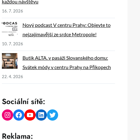
každou návštěvu
16. 7. 2026
Nový podcast V centru Prahy: Objevte to
nejzajímavější ze srdce Metropole!
10. 7. 2026
Butik ALTA. v pasáži Slovanského domu:
Svátek módy v centru Prahy na Příkopech
22. 4. 2026
Sociální sítě:
Instagram
Facebook
YouTube
LinkedIn
Twitter
Reklama: