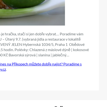
 je hračka, stačí si jen dobře vybrat… Poradíme vám
Úterý 9.7. (vybraná jídla a restaurace v lokalitě
VENÝ JELEN Hybernská 1034/5, Praha 1 Obědové
15 hodin. Polévky: Chlazená z máslové dýně | kokosové
80 Kč Bavorská sýrová | slanina | jablečný…
es na Příkopech můžete dobře najíst? Poradíme s
y.cz
.