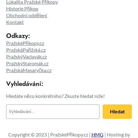
Lokalita Pražské Příkopy
Historie Příkop
Obchodní oddělení
Kontakt
Odkazy:
PražskéPříkopy.cz
PražskáPařížská.cz
PražskýVaclavák.cz
PražskýStaromák.cz
PražskáMasaryčka.cz
Vyhledávání:
Hledáte něco konkrétního? Zkuste hledat níže!
H
Hledat
l
e
d
a
Copyright © 2023 | PražskéPříkopy.cz |
HMG
| Hosting by