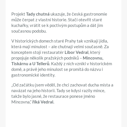
Projekt
Tady chutná
ukazuje, že česká gastronomie
může čerpat z vlastní historie. Stačí otevřít staré
kuchařky, vrátit se k poctivým postupům a dát jim
současnou podobu.
V historických domech staré Prahy tak vznikají jídla,
která mají minulost – ale chutnají velmi současně. Za
konceptem stojí restauratér
Libor Vedral
, který
propojuje několik pražských podniků –
Mincovnu,
Tiskárnu a U Tellerů
. Každý z nich vznikl v historickém
domě, a právě jeho minulost se promítá do názvu i
gastronomické identity.
„Od začátku jsem věděl, že chci zachovat ducha místa a
navázat na jeho historii. Tady se kdysi razily mince,
takže bylo jasné, že restaurace ponese jméno
Mincovna,“
říká Vedral.