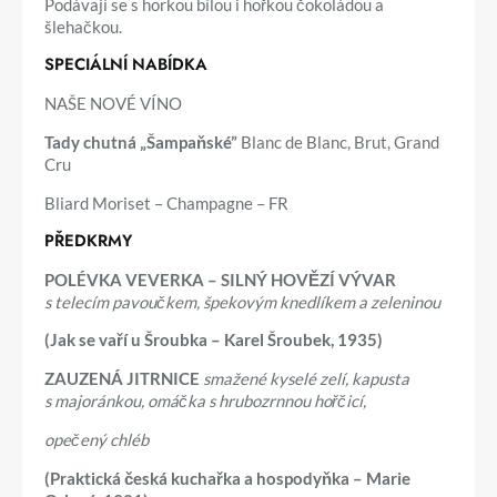
Podávají se s horkou bílou i hořkou čokoládou a
šlehačkou.
SPECIÁLNÍ NABÍDKA
NAŠE NOVÉ VÍNO
Tady chutná „Šampaňské”
Blanc de Blanc, Brut, Grand
Cru
Bliard Moriset – Champagne – FR
PŘEDKRMY
POLÉVKA VEVERKA – SILNÝ HOVĚZÍ VÝVAR
s telecím pavoučkem, špekovým knedlíkem a zeleninou
(Jak se vaří u Šroubka – Karel Šroubek, 1935)
ZAUZENÁ JITRNICE
smažené kyselé zelí, kapusta
s majoránkou, omáčka s hrubozrnnou hořčicí,
opečený chléb
(Praktická česká kuchařka a hospodyňka – Marie