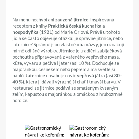
Na menu nechybí ani
zauzená jitrnice
, inspirovaná
receptem z knihy
Praktická česká kuchařka a
hospodyňka (1921)
od Marie Orlové. Právě u tohoto
jídla se často objevuje otázka: je správně jitrnice, nebo
jaternice? Správně jsou vlastně
oba názvy
, jen označují
mírně odlišné výrobky.
Jitrnice
je tradiční zabijačková
pochoutka připravovaná z vařeného vepřového masa,
kůže, vývaru a pečiva i jater (asi 10 %). Dochucuje se
majoránkou, česnekem nebo pepřem a má světlejší
náplň.
Jaternice
obsahuje navíc
vepřová játra (asi 30–
40 %)
, která jí dávají výraznější chuť i tmavší barvu. V
restauraci se jitrnice podává se smaženým kysaným
zelím, kapustou s majoránkou a omáčkou z hrubozrnné
hořčice.