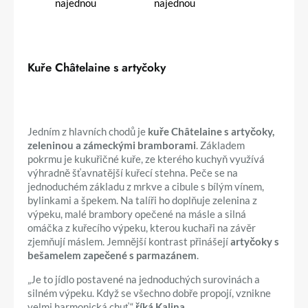
Kuře Châtelaine s artyčoky
Jedním z hlavních chodů je
kuře Châtelaine s artyčoky,
zeleninou a zámeckými bramborami
. Základem
pokrmu je kukuřičné kuře, ze kterého kuchyň využívá
výhradně šťavnatější kuřecí stehna. Peče se na
jednoduchém základu z mrkve a cibule s bílým vínem,
bylinkami a špekem. Na talíři ho doplňuje zelenina z
výpeku, malé brambory opečené na másle a silná
omáčka z kuřecího výpeku, kterou kuchaři na závěr
zjemňují máslem. Jemnější kontrast přinášejí
artyčoky s
bešamelem zapečené s parmazánem
.
„Je to jídlo postavené na jednoduchých surovinách a
silném výpeku. Když se všechno dobře propojí, vznikne
velmi harmonická chuť,“
říká Kalina.