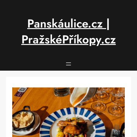
Přeskočit
na
obsah
Panskáulice.cz |
PražskéPříkopy.cz