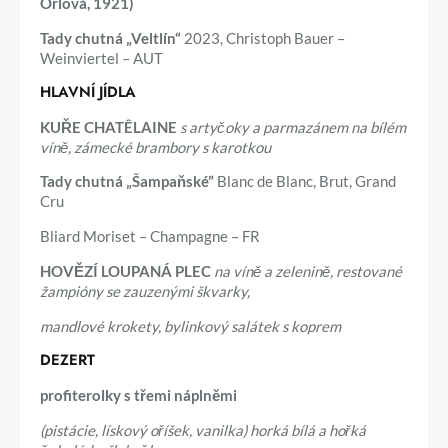
Orlová, 1921)
Tady chutná „Veltlín“
2023, Christoph Bauer –
Weinviertel – AUT
HLAVNÍ JÍDLA
KUŘE CHATÊLAINE
s artyčoky a parmazánem na bílém
víně, zámecké brambory s karotkou
Tady chutná „Šampaňské”
Blanc de Blanc, Brut, Grand
Cru
Bliard Moriset – Champagne – FR
HOVĚZÍ LOUPANÁ PLEC
na víně a zelenině, restované
žampióny se zauzenými škvarky,
mandlové krokety, bylinkový salátek s koprem
DEZERT
profiterolky s třemi náplněmi
(pistácie, lískový oříšek, vanilka) horká bílá a hořká