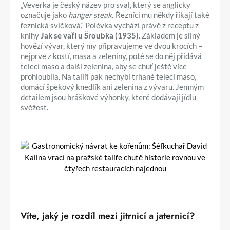
„Veverka je český název pro sval, který se anglicky
označuje jako
hanger steak
. Řezníci mu někdy říkají také
řeznická svíčková.“ Polévka vychází právě z receptu z
knihy
Jak se vaří u Šroubka (1935)
. Základem je silný
hovězí vývar, který my připravujeme ve dvou krocích –
nejprve z kostí, masa a zeleniny, poté se do něj přidává
telecí maso a další zelenina, aby se chuť ještě více
prohloubila. Na talíři pak nechybí trhané telecí maso,
domácí špekový knedlík ani zelenina z vývaru. Jemným
detailem jsou hráškové výhonky, které dodávají jídlu
svěžest.
Víte, jaký je rozdíl mezi jitrnicí a jaternicí?