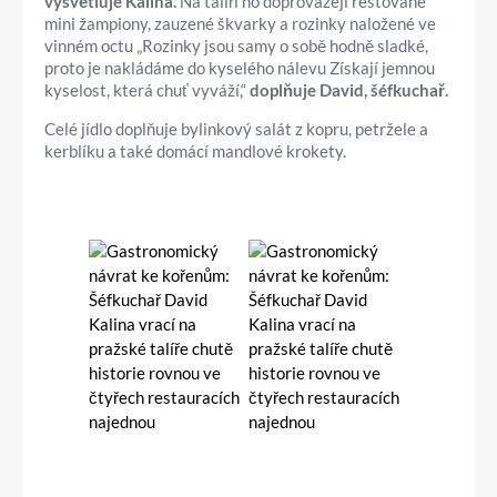
vysvětluje Kalina.
Na talíři ho doprovázejí restované
mini žampiony, zauzené škvarky a rozinky naložené ve
vinném octu „Rozinky jsou samy o sobě hodně sladké,
proto je nakládáme do kyselého nálevu Získají jemnou
kyselost, která chuť vyváží,“
doplňuje David, šéfkuchař.
Celé jídlo doplňuje bylinkový salát z kopru, petržele a
kerblíku a také domácí mandlové krokety.