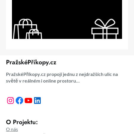
PražskéPříkopy.cz
PražskéPříkopy.cz propojí jednu z nejdražších ulic na
světě v reálném i online prostoru…
Instagram
Facebook
YouTube
LinkedIn
O Projektu:
O nás