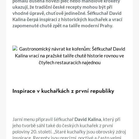
pomalu dušená hovězí plec nebo mandlové krokety
ukazují, že tradiční české recepty mohou být při
vhodné úpravě, chuťově jedinečné. Šéfkuchař David
Kalina čerpá inspiraci z historických kuchařek a vrací
zapomenuté chutě zpět na talíře moderní Prahy.
Inspirace v kuchařkách z první republiky
Jarní menu připravil šéfkuchař
David Kalina
, který při
jeho tvorbě sáhl také do českých kuchařek z první
poloviny 20. století. „Staré kuchařky jsou obrovský zdroj
inspirace. Recepty jsou precizní, poctivé a často velmi