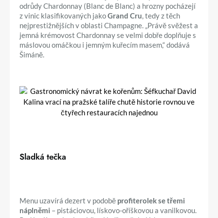
odrůdy Chardonnay (Blanc de Blanc) a hrozny pocházejí
z vinic klasifikovaných jako
Grand Cru
, tedy z těch
nejprestižnějších v oblasti Champagne. „Právě svěžest a
jemná krémovost Chardonnay se velmi dobře doplňuje s
máslovou omáčkou i jemným kuřecím masem,“ dodává
Šimáně.
Sladká tečka
Menu uzavírá dezert v podobě
profiterolek se třemi
náplněmi
– pistáciovou, lískovo-oříškovou a vanilkovou.